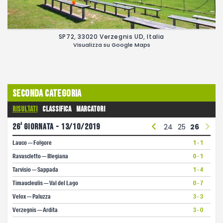
SP72, 33020 Verzegnis UD, Italia
Visualizza su Google Maps
Seconda Categoria
Risultati
Classifica
Marcatori
<
>
a
12
26
13
giornata - 13/10/2019
14
15
16
17
18
19
20
21
22
23
24
25
26
Lauco — Folgore
1 - 1
Ravascletto — Illegiana
0 - 1
Tarvisio — Sappada
1 - 4
Timaucleulis — Val del Lago
0 - 7
Velox — Paluzza
3 - 3
Verzegnis — Ardita
3 - 0