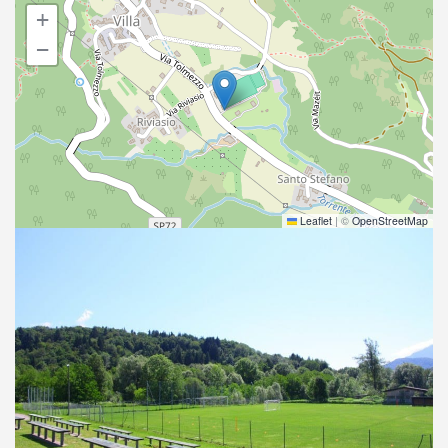
+
−
Leaflet
|
©
OpenStreetMap