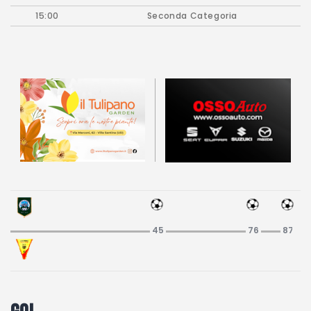
Partita Party
15:00
Seconda Categoria
Campionato carnico
Coppa Carnia
Supercoppa
ERREA Cup
Squadre
Calendari
News
Migliori
45
76
87
Albo d’oro
Partita Party