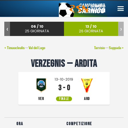
‹
06 / 10
13 / 10
›
25 GIORNATA
26 GIORNATA
Campionato carnico
< Timaucleulis — Val del Lago
Tarvisio — Sappada >
Coppa Carnia
Verzegnis — Ardita
Supercoppa
ERREA Cup
13-10-2019
Squadre
3 - 0
Calendari
VER
FINALE
ARD
News
Migliori
Ora
Competizione
Albo d’oro