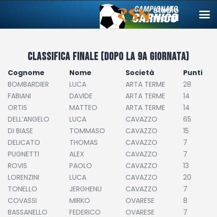
CLASSIFICA FINALE (dopo la 9a giornata)
Campionato carnico
Cognome
Nome
Società
Punti
BOMBARDIER
LUCA
ARTA TERME
28
Coppa Carnia
FABIANI
DAVIDE
ARTA TERME
14
Supercoppa
ORTIS
MATTEO
ARTA TERME
14
DELL’ANGELO
LUCA
CAVAZZO
65
ERREA Cup
DI BIASE
TOMMASO
CAVAZZO
15
Squadre
DELICATO
THOMAS
CAVAZZO
7
PUGNETTI
ALEX
CAVAZZO
7
Calendari
ROVIS
PAOLO
CAVAZZO
13
News
LORENZINI
LUCA
CAVAZZO
20
TONELLO
JERGHENU
CAVAZZO
7
Migliori
COVASSI
MIRKO
OVARESE
8
Albo d’oro
BASSANELLO
FEDERICO
OVARESE
7