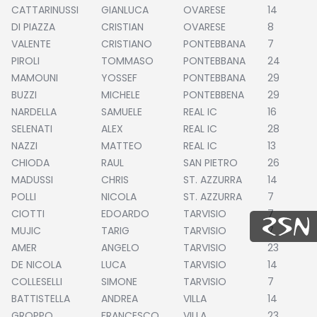
CATTARINUSSI
GIANLUCA
OVARESE
14
Partita Party
DI PIAZZA
CRISTIAN
OVARESE
8
Campionato carnico
VALENTE
CRISTIANO
PONTEBBANA
7
PIROLI
TOMMASO
PONTEBBANA
24
Coppa Carnia
MAMOUNI
YOSSEF
PONTEBBANA
29
BUZZI
MICHELE
PONTEBBENA
29
Supercoppa
NARDELLA
SAMUELE
REAL IC
16
ERREA Cup
SELENATI
ALEX
REAL IC
28
NAZZI
MATTEO
REAL IC
13
Squadre
CHIODA
RAUL
SAN PIETRO
26
Calendari
MADUSSI
CHRIS
ST. AZZURRA
14
POLLI
NICOLA
ST. AZZURRA
7
News
CIOTTI
EDOARDO
TARVISIO
7
Migliori
MUJIC
TARIG
TARVISIO
7
AMER
ANGELO
TARVISIO
23
Albo d’oro
DE NICOLA
LUCA
TARVISIO
14
Partita Party
COLLESELLI
SIMONE
TARVISIO
7
BATTISTELLA
ANDREA
VILLA
14
GROPPO
FRANCESCO
VILLA
23