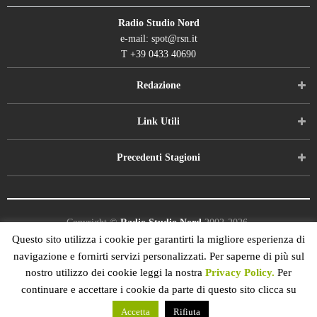
Radio Studio Nord
e-mail: spot@rsn.it
T +39 0433 40690
Redazione
Link Utili
Precedenti Stagioni
Copyright ©
Radio Studio Nord
2002-2026.
P.IVA 01029450309
Questo sito utilizza i cookie per garantirti la migliore esperienza di
Concept and design:
Five Studio
by Omnia SPA.
navigazione e fornirti servizi personalizzati. Per saperne di più sul
All Rights Reserved.
nostro utilizzo dei cookie leggi la nostra
Privacy Policy.
Per
continuare e accettare i cookie da parte di questo sito clicca su
Accetta
Rifiuta