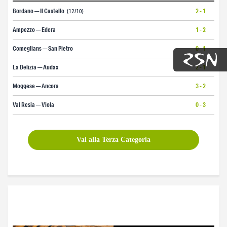
Bordano — Il Castello
2 - 1
(12/10)
Ampezzo — Edera
1 - 2
Comeglians — San Pietro
0 - 1
La Delizia — Audax
2 - 1
Moggese — Ancora
3 - 2
Val Resia — Viola
0 - 3
Vai alla Terza Categoria