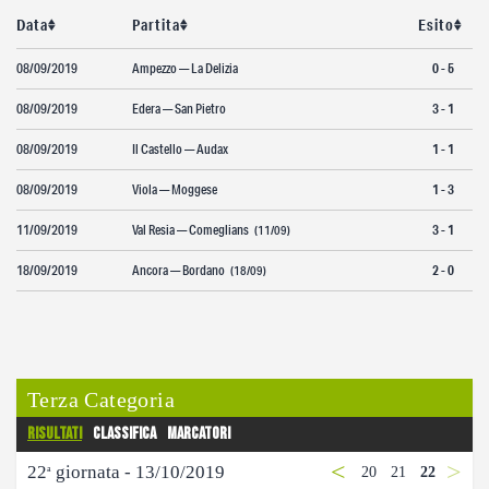
Data
Partita
Esito
Partita Party
Campionato carnico
08/09/2019
Ampezzo — La Delizia
0 - 5
Coppa Carnia
08/09/2019
Edera — San Pietro
3 - 1
Supercoppa
08/09/2019
Il Castello — Audax
1 - 1
ERREA Cup
08/09/2019
Viola — Moggese
1 - 3
Squadre
11/09/2019
Val Resia — Comeglians
3 - 1
(11/09)
Calendari
18/09/2019
Ancora — Bordano
2 - 0
(18/09)
News
Migliori
Albo d’oro
Terza Categoria
Partita Party
Risultati
Classifica
Marcatori
<
>
22
giornata - 13/10/2019
8
9
10
11
12
13
14
15
16
17
18
19
20
21
22
a