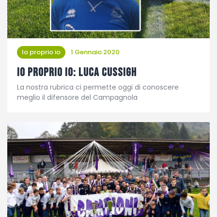
Partita Party
Campionato carnico
Coppa Carnia
Io proprio io
1 Gennaio 2020
Supercoppa
Io proprio Io: Luca Cussigh
ERREA Cup
La nostra rubrica ci permette oggi di conoscere
meglio il difensore del Campagnola
Squadre
Calendari
News
Migliori
Albo d’oro
Partita Party