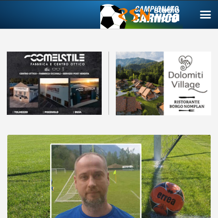
Campionato carnico
Coppa Carnia
Supercoppa
ERREA Cup
Squadre
Calendari
News
Migliori
Albo d’oro