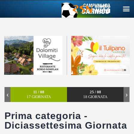
Campionato carnico
Coppa Carnia
Supercoppa
ERREA Cup
Squadre
11 / 08
25 / 08
‹
›
17 GIORNATA
18 GIORNATA
Calendari
News
Prima categoria -
Migliori
Diciassettesima Giornata
Albo d’oro