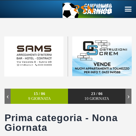
Campionato carnico
Coppa Carnia
Supercoppa
ERREA Cup
Squadre
15 / 06
23 / 06
‹
›
Calendari
9 GIORNATA
10 GIORNATA
News
Prima categoria - Nona
Migliori
Giornata
Albo d’oro