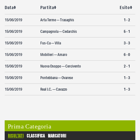
Data
Partita
Esito
Partita Party
Campionato carnico
15/06/2019
Arta Terme — Trasaghis
1 - 2
Coppa Carnia
15/06/2019
Campagnola — Cedarchis
5 - 1
Supercoppa
15/06/2019
Fus-Ca — Villa
3 - 3
ERREA Cup
15/06/2019
Mobilieri — Amaro
6 - 0
Squadre
15/06/2019
Nuova Osoppo — Cercivento
2 - 1
Calendari
15/06/2019
Pontebbana — Ovarese
1 - 3
News
15/06/2019
Real I.C. — Cavazzo
1 - 3
Migliori
Albo d’oro
Partita Party
Prima Categoria
Risultati
Classifica
Marcatori