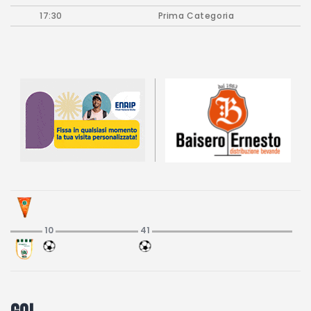
Partita Party
17:30
Prima Categoria
Campionato carnico
Coppa Carnia
Supercoppa
ERREA Cup
Squadre
Calendari
News
Migliori
10
41
Albo d’oro
Partita Party