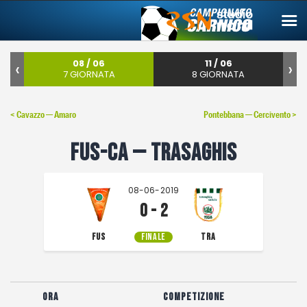
‹
08 / 06
11 / 06
›
7 GIORNATA
8 GIORNATA
Campionato carnico
< Cavazzo — Amaro
Pontebbana — Cercivento >
Coppa Carnia
Fus-Ca — Trasaghis
Supercoppa
ERREA Cup
08-06-2019
Squadre
0 - 2
Calendari
FUS
FINALE
TRA
News
Migliori
Ora
Competizione
Albo d’oro