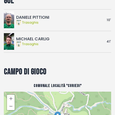
Gol
DANIELE PITTIONI
10'
Trasaghis
MICHAEL CARLIG
41'
Trasaghis
Campo di gioco
Comunale Località "Curiedi"
+
−