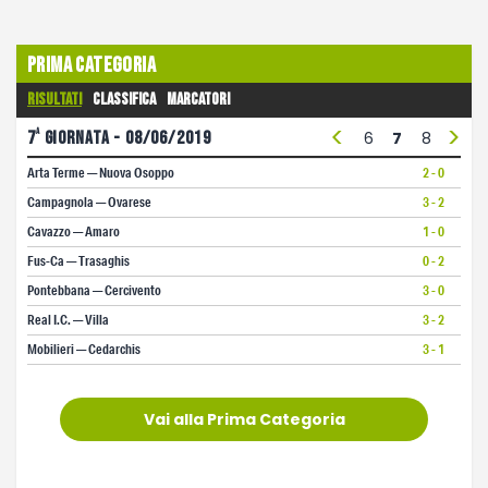
Prima Categoria
Risultati
Classifica
Marcatori
<
>
a
7
giornata - 08/06/2019
1
2
3
4
5
6
7
8
9
1
Arta Terme — Nuova Osoppo
2 - 0
Campagnola — Ovarese
3 - 2
Cavazzo — Amaro
1 - 0
Fus-Ca — Trasaghis
0 - 2
Pontebbana — Cercivento
3 - 0
Real I.C. — Villa
3 - 2
Mobilieri — Cedarchis
3 - 1
Vai alla Prima Categoria