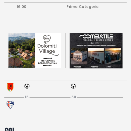
Partita Party
16:00
Prima Categoria
Campionato carnico
Coppa Carnia
Supercoppa
ERREA Cup
Squadre
Calendari
News
Migliori
15
50
Albo d’oro
Partita Party