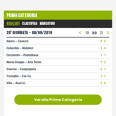
Prima Categoria
Risultati
Classifica
Marcatori
<
>
a
7
20
8
giornata - 08/09/2019
9
10
11
12
13
14
15
16
17
18
19
20
21
22
2
Amaro — Cavazzo
0 - 5
Cedarchis — Mobilieri
1 - 4
Cercivento — Pontebbana
1 - 1
Nuova Osoppo — Arta Terme
3 - 2
Ovarese — Campagnola
4 - 1
Trasaghis — Fus-Ca
2 - 2
Villa — Real I.C.
2 - 0
Vai alla Prima Categoria