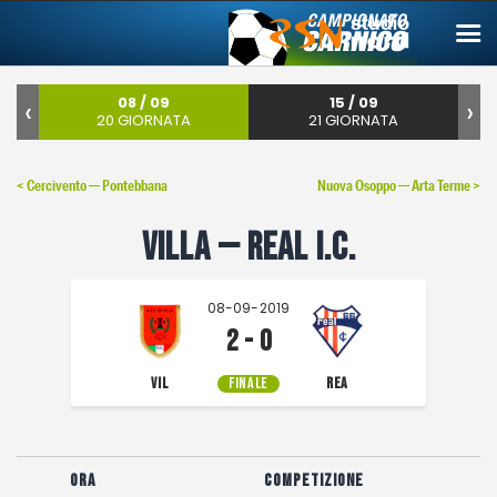
‹
08 / 09
15 / 09
›
20 GIORNATA
21 GIORNATA
Campionato carnico
< Cercivento — Pontebbana
Nuova Osoppo — Arta Terme >
Coppa Carnia
Villa — Real I.C.
Supercoppa
ERREA Cup
08-09-2019
Squadre
2 - 0
Calendari
VIL
FINALE
REA
News
Migliori
Ora
Competizione
Albo d’oro